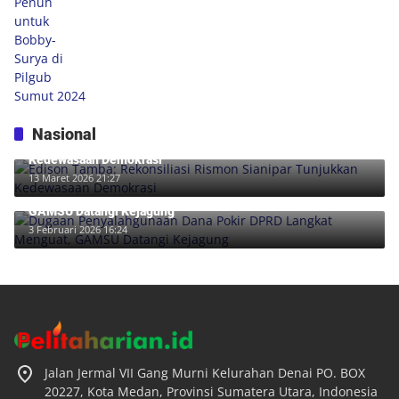
Nasional
Edison Tamba: Rekonsiliasi Rismon Sianipar Tunjukkan
Kedewasaan Demokrasi
13 Maret 2026 21:27
Dugaan Penyalahgunaan Dana Pokir DPRD Langkat Menguat,
GAMSU Datangi Kejagung
3 Februari 2026 16:24
Jalan Jermal VII Gang Murni Kelurahan Denai PO. BOX
20227, Kota Medan, Provinsi Sumatera Utara, Indonesia