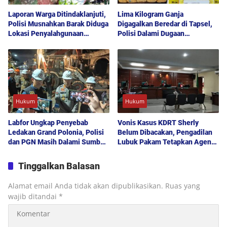
Laporan Warga Ditindaklanjuti,
Lima Kilogram Ganja
Polisi Musnahkan Barak Diduga
Digagalkan Beredar di Tapsel,
Lokasi Penyalahgunaan
Polisi Dalami Dugaan
Narkoba di Deli Serdang
Keterlibatan Jaringan Lain
Hukum
Hukum
Labfor Ungkap Penyebab
Vonis Kasus KDRT Sherly
Ledakan Grand Polonia, Polisi
Belum Dibacakan, Pengadilan
dan PGN Masih Dalami Sumber
Lubuk Pakam Tetapkan Agenda
Kebocoran Gas
Sidang Pekan Depan
Tinggalkan Balasan
Alamat email Anda tidak akan dipublikasikan.
Ruas yang
wajib ditandai
*