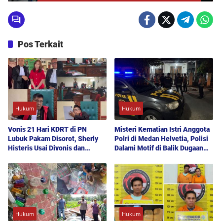
Penerima Suap Gatot Pujonugroho
Pos Terkait
Hukum
Hukum
Vonis 21 Hari KDRT di PN
Misteri Kematian Istri Anggota
Lubuk Pakam Disorot, Sherly
Polri di Medan Helvetia, Polisi
Histeris Usai Divonis dan
Dalami Motif di Balik Dugaan
Ajukan Banding
Bunuh Diri
Hukum
Hukum